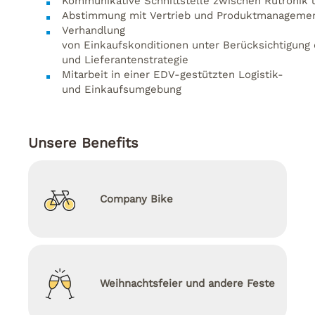
Kommunikative
Schnittstelle
zwischen
Rutronik
Abstimmung
mit
Vertrieb
und
Produktmanageme
Verhandlung
von
Einkaufskonditionen
unter
Berücksichtigung
und
Lieferantenstrategie
Mitarbeit
in
einer
EDV-
gestützten
Logistik-
und
Einkaufsumgebung
Unsere Benefits
Company Bike
Weihnachtsfeier und andere Feste