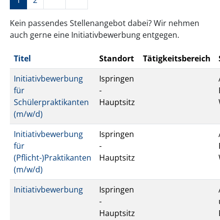
1
2
Kein passendes Stellenangebot dabei? Wir nehmen
auch gerne eine Initiativbewerbung entgegen.
Titel
Standort
Tätigkeitsbereich
Initiativbewerbung
Ispringen
für
-
Schülerpraktikanten
Hauptsitz
(m/w/d)
Initiativbewerbung
Ispringen
für
-
(Pflicht-)Praktikanten
Hauptsitz
(m/w/d)
Initiativbewerbung
Ispringen
-
Hauptsitz